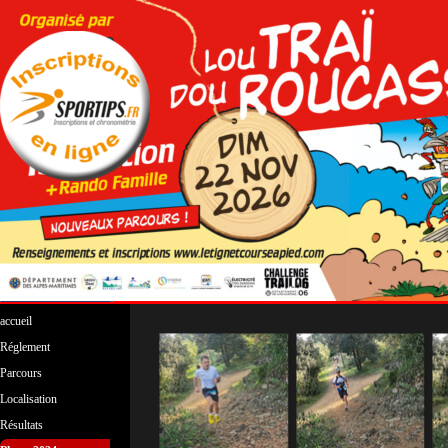
Aller au contenu
Sauter le menu
accueil
Réglement
Parcours
▼
Localisation
Résultats