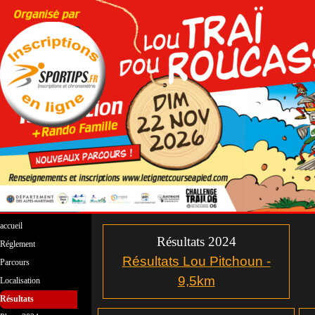
Aller au contenu
Sauter le menu
accueil
Résultats 2024
Réglement
Résultats Lou Pitchoun -
Parcours
▼
9,5km
Localisation
Résultats